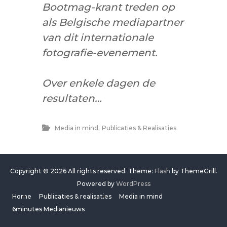
Bootmag-krant treden op
als Belgische mediapartner
van dit internationale
fotografie-evenement.
Over enkele dagen de
resultaten…
,
Media in mind
Publicaties & Realisaties
Copyright © 2026
All rights reserved. Theme:
Flash
by ThemeGrill.
Powered by
WordPress
Home
Publicaties & realisaties
Media in mind
6minutes Medianieuws