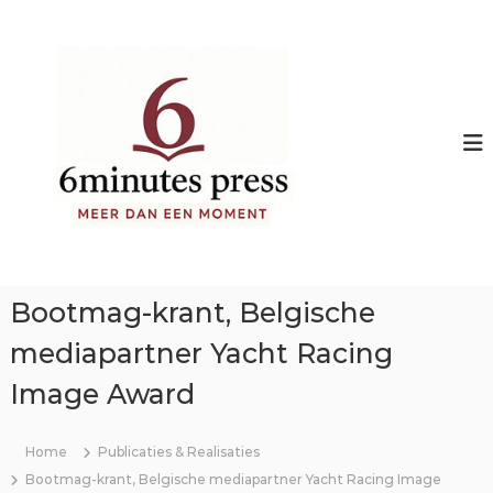
S
k
i
p
t
o
c
o
n
t
e
Bootmag-krant, Belgische
n
t
mediapartner Yacht Racing
Image Award
Home
Publicaties & Realisaties
Bootmag-krant, Belgische mediapartner Yacht Racing Image