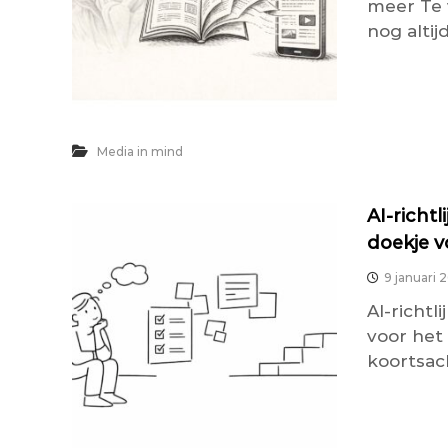
meer Te 
nog altij
Media in mind
AI-richtl
doekje v
9 januari 
AI-richtl
voor het
koortsach