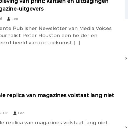
leving van print: kansen en uitdagingen
azine-uitgevers
26
Leo
cente Publisher Newsletter van Media Voices
journalist Peter Houston een helder en
erd beeld van de toekomst […]
ale replica van magazines volstaat lang niet
 2026
Leo
le replica van magazines volstaat lang niet