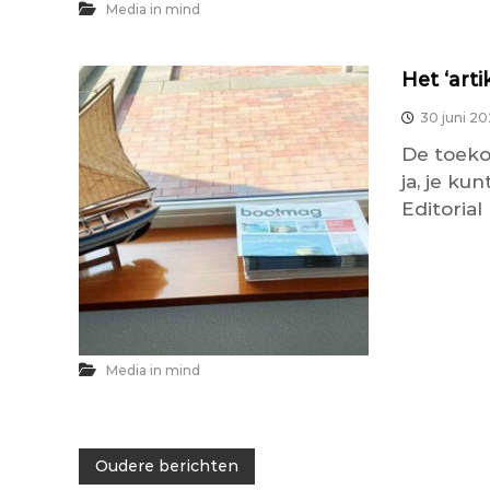
Media in mind
Het ‘arti
30 juni 2
De toeko
ja, je ku
Editorial 
Media in mind
B
Oudere berichten