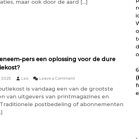
p
aties, maar ook door de aard […]
r
i
W
o
t
d
o
eneem-pers een oplossing voor de dure
tiekost?
6
(
o
r 2025
Leo
Leave a Comment
n
f
ibutiekost is vandaag een van de grootste
I
e
s
n van uitgevers van printmagazines en
d
 Traditionele postbedeling of abonnementen
e
]
m
e
e
n
e