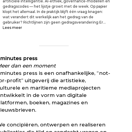
n
artificiële intelligentie. AI-ethiek, governance-modellen en
r
s
gedragscodes — het lijstje groeit met de week. Op papier
e
e
klopt het allemaal. In de praktijk blijft één vraag knagen:
p
n
wat verandert dit werkelijk aan het gedrag van de
l
e
gebruiker? Richtlijnen zijn geen gedragsverandering Er…
i
n
:
Lees meer
c
u
A
a
i
I
v
t
-
a
d
r
n
a
i
m
minutes press
g
c
a
i
h
eer dan een moment
g
n
t
a
minutes press is een onafhankelijke, “not-
g
l
z
or-profit” uitgeverij die artistieke,
e
i
i
n
j
ulturele en maritieme mediaprojecten
n
v
n
e
ntwikkelt in de vorm van digitale
o
e
s
o
n
latformen, boeken, magazines en
v
r
:
ieuwsbrieven.
o
m
n
l
a
o
s
g
o
e concipiëren, ontwerpen en realiseren
t
a
d
a