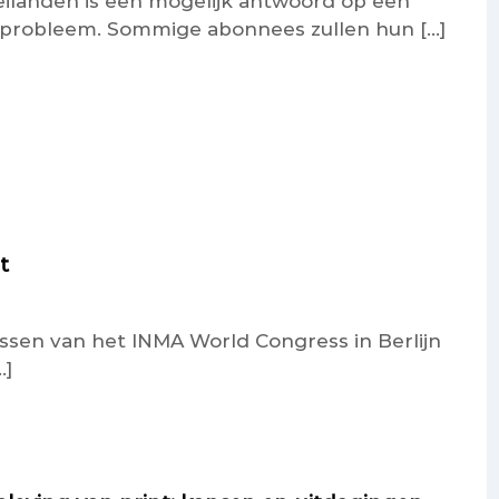
landen is een mogelijk antwoord op een
k probleem. Sommige abonnees zullen hun […]
t
essen van het INMA World Congress in Berlijn
…]