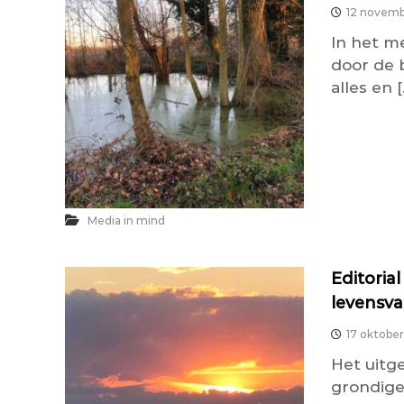
12 novemb
In het m
door de 
alles en [
Media in mind
Editorial
levensva
17 oktobe
Het uitg
grondige 