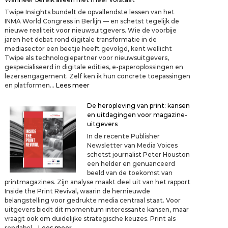
r
Twipe Insights bundelt de opvallendste lessen van het
u
INMA World Congress in Berlijn — en schetst tegelijk de
g
nieuwe realiteit voor nieuwsuitgevers. Wie de voorbije
n
jaren het debat rond digitale transformatie in de
a
mediasector een beetje heeft gevolgd, kent wellicht
a
Twipe als technologiepartner voor nieuwsuitgevers,
r
gespecialiseerd in digitale edities, e-paperoplossingen en
d
lezersengagement. Zelf ken ik hun concrete toepassingen
e
:
en platformen…
Lees meer
k
W
r
a
De heropleving van print: kansen
a
n
en uitdagingen voor magazine-
n
n
uitgevers
t
e
e
In de recente Publisher
e
n
Newsletter van Media Voices
r
w
schetst journalist Peter Houston
b
i
een helder en genuanceerd
e
n
beeld van de toekomst van
r
k
printmagazines. Zijn analyse maakt deel uit van het rapport
e
e
Inside the Print Revival, waarin de hernieuwde
i
l
belangstelling voor gedrukte media centraal staat. Voor
k
?
uitgevers biedt dit momentum interessante kansen, maar
a
vraagt ook om duidelijke strategische keuzes. Print als
l
:
rendabel…
Lees meer