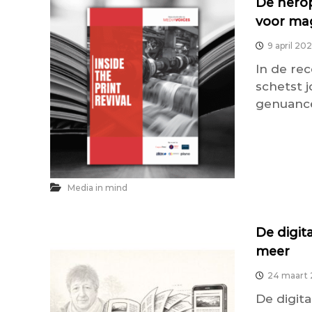
De herop
voor mag
9 april 20
In de re
schetst 
genuance
Media in mind
De digit
meer
24 maart
De digita