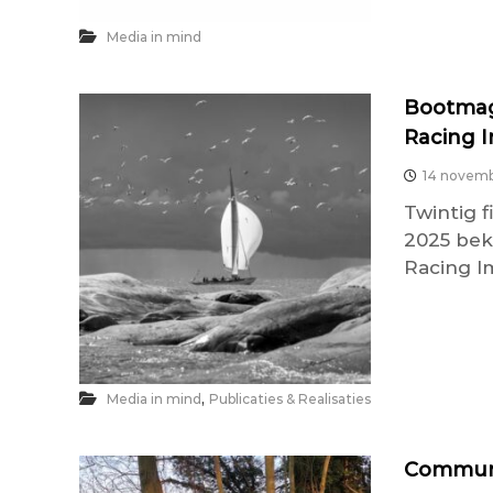
Media in mind
Bootmag
Racing 
14 novem
Twintig 
2025 bek
Racing I
,
Media in mind
Publicaties & Realisaties
Communic