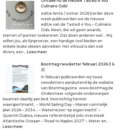
Ontdek nu de nieuwe Tasted 4 You
o
Culinaire Gids!
e
k
editie lente / zomer 2026 Eerder deze
j
week publiceerden we de nieuwe
e
editie van de Tasted 4 You – Culinaire
v
Gids. Neen, die wil geen awards,
o
sterren of punten toekennen. Dat doen anderen wel… Wij
o
willen jou, als fijnproever, een handige tool bieden en
r
enkele leuke ideeën aanreiken. Het inhoud is dan ook
h
:
divers, een…
Lees meer
e
O
t
n
Bootmag newsletter februari 2026 (1 &
b
t
2)
l
d
In februari publiceerden wij twee
o
e
newsletters aansluitend bij de website
e
k
van Bootmagazine. www.bootmag.be
d
n
Ondermeer volgende onderwerpen
e
u
kwamen daarbij aan bod: Voorzichtig herstel.
n
d
waersportmarkt.. – World Sailing Day – Marien ruimtelijk
?
e
plan 2026 – 2034… – Waterreizen ‘op eigen kracht’ –
n
Quentin Dubois, nieuwe referentietijd solo-oversteek
i
Atlantische Oceaan – ‘Road to Naples 2027’ – Water en…
e
:
Lees meer
u
B
w