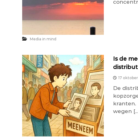
concentr
Media in mind
Is de me
distribu
17 oktobe
De distr
kopzorge
kranten.
wegen […