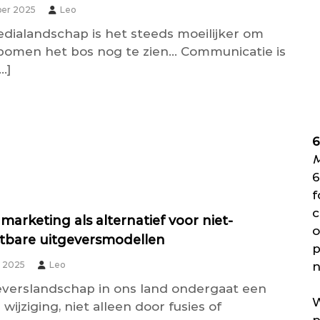
er 2025
Leo
edialandschap is het steeds moeilijker om
bomen het bos nog te zien… Communicatie is
…]
6
M
6
f
c
 marketing als alternatief voor niet-
o
tbare uitgeversmodellen
p
n
r 2025
Leo
everslandschap in ons land ondergaat een
W
wijziging, niet alleen door fusies of