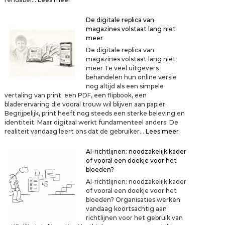
l
D
e
e
De digitale replica van
e
h
magazines volstaat lang niet
n
e
meer
n
r
i
De digitale replica van
o
e
magazines volstaat lang niet
p
t
meer Te veel uitgevers
l
m
behandelen hun online versie
e
e
nog altijd als een simpele
v
e
vertaling van print: een PDF, een flipbook, een
i
r
bladerervaring die vooral trouw wil blijven aan papier.
n
v
Begrijpelijk, print heeft nog steeds een sterke beleving en
g
o
identiteit. Maar digitaal werkt fundamenteel anders. De
v
l
:
realiteit vandaag leert ons dat de gebruiker…
Lees meer
a
s
D
n
t
e
AI-richtlijnen: noodzakelijk kader
p
a
d
of vooral een doekje voor het
r
a
i
bloeden?
i
t
g
n
AI-richtlijnen: noodzakelijk kader
i
t
of vooral een doekje voor het
t
:
bloeden? Organisaties werken
a
k
vandaag koortsachtig aan
l
a
richtlijnen voor het gebruik van
e