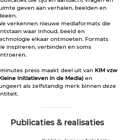
ublicaties die tijd en aandacht vragen en
z
z
a
i
uimte geven aan verhalen, beelden en
a
t
n
k
deeën.
l
e
e
a
e verkennen nieuwe mediaformats die
-
l
n
u
i
ntstaan waar inhoud, beeld en
g
i
j
n
echnologie elkaar ontmoeten. Formats
t
k
i
g
ie inspireren, verbinden en soms
k
e
e
a
ntroeren.
t
v
d
m
e
e
e
r
r
minutes press maakt deel uit van
KIM vzw
e
s
o
r
Kleine Initiatieven in de Media)
en
f
ungeert als zelfstandig merk binnen deze
v
o
ntiteit.
o
r
a
l
e
Publicaties & realisaties
e
n
d