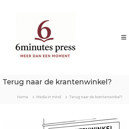
S
k
i
p
t
o
c
o
n
t
e
Terug naar de krantenwinkel?
n
t
Home
Media in mind
Terug naar de krantenwinkel?