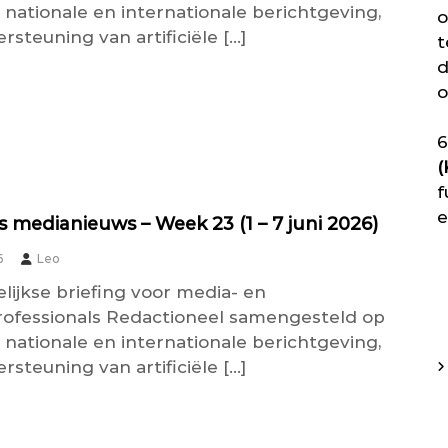
 nationale en internationale berichtgeving,
o
steuning van artificiële […]
t
d
o
6
(
f
e
 medianieuws – Week 23 (1 – 7 juni 2026)
6
Leo
lijkse briefing voor media- en
rofessionals Redactioneel samengesteld op
 nationale en internationale berichtgeving,
steuning van artificiële […]