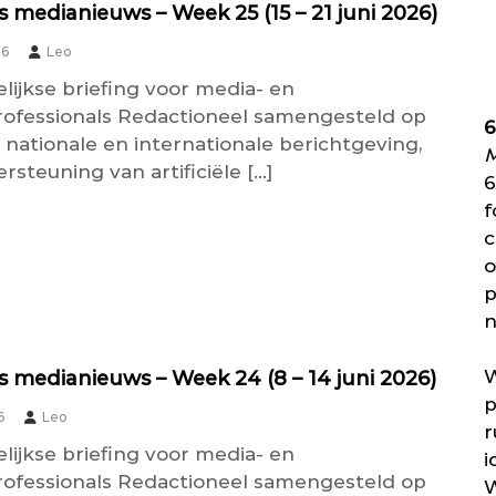
 medianieuws – Week 25 (15 – 21 juni 2026)
26
Leo
lijkse briefing voor media- en
rofessionals Redactioneel samengesteld op
6
 nationale en internationale berichtgeving,
M
steuning van artificiële […]
6
f
c
o
p
n
W
 medianieuws – Week 24 (8 – 14 juni 2026)
p
6
Leo
r
lijkse briefing voor media- en
i
rofessionals Redactioneel samengesteld op
W