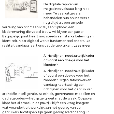
r
i
De digitale replica van
o
e
magazines volstaat lang niet
p
t
meer Te veel uitgevers
l
m
behandelen hun online versie
e
e
nog altijd als een simpele
v
e
vertaling van print: een PDF, een flipbook, een
i
r
bladerervaring die vooral trouw wil blijven aan papier.
n
v
Begrijpelijk, print heeft nog steeds een sterke beleving en
g
o
identiteit. Maar digitaal werkt fundamenteel anders. De
v
l
:
realiteit vandaag leert ons dat de gebruiker…
Lees meer
a
s
D
n
t
e
AI-richtlijnen: noodzakelijk kader
p
a
d
of vooral een doekje voor het
r
a
i
bloeden?
i
t
g
n
AI-richtlijnen: noodzakelijk kader
i
t
of vooral een doekje voor het
t
:
bloeden? Organisaties werken
a
k
vandaag koortsachtig aan
l
a
richtlijnen voor het gebruik van
e
n
artificiële intelligentie. AI-ethiek, governance-modellen en
r
s
gedragscodes — het lijstje groeit met de week. Op papier
e
e
klopt het allemaal. In de praktijk blijft één vraag knagen:
p
n
wat verandert dit werkelijk aan het gedrag van de
l
e
gebruiker? Richtlijnen zijn geen gedragsverandering Er…
i