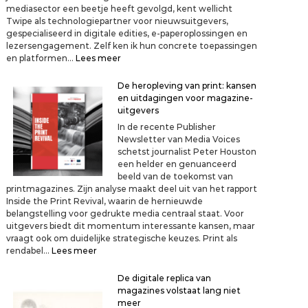
a
mediasector een beetje heeft gevolgd, kent wellicht
a
Twipe als technologiepartner voor nieuwsuitgevers,
r
gespecialiseerd in digitale edities, e-paperoplossingen en
d
lezersengagement. Zelf ken ik hun concrete toepassingen
e
:
en platformen…
Lees meer
k
W
r
a
De heropleving van print: kansen
a
n
en uitdagingen voor magazine-
n
n
uitgevers
t
e
e
In de recente Publisher
e
n
Newsletter van Media Voices
r
w
schetst journalist Peter Houston
b
i
een helder en genuanceerd
e
n
beeld van de toekomst van
r
k
printmagazines. Zijn analyse maakt deel uit van het rapport
e
e
Inside the Print Revival, waarin de hernieuwde
i
l
belangstelling voor gedrukte media centraal staat. Voor
k
?
uitgevers biedt dit momentum interessante kansen, maar
a
vraagt ook om duidelijke strategische keuzes. Print als
l
:
rendabel…
Lees meer
l
D
e
e
De digitale replica van
e
h
magazines volstaat lang niet
n
e
meer
n