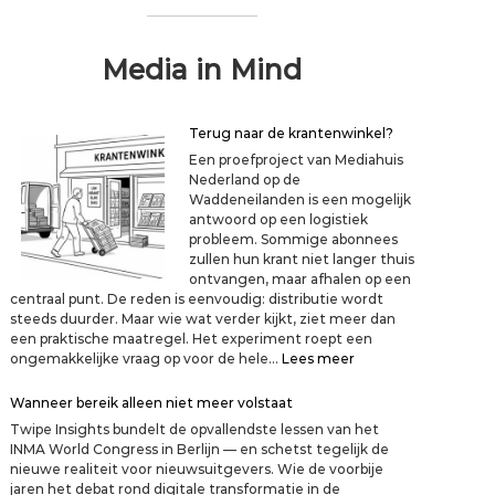
Media in Mind
Terug naar de krantenwinkel?
Een proefproject van Mediahuis
Nederland op de
Waddeneilanden is een mogelijk
antwoord op een logistiek
probleem. Sommige abonnees
zullen hun krant niet langer thuis
ontvangen, maar afhalen op een
centraal punt. De reden is eenvoudig: distributie wordt
steeds duurder. Maar wie wat verder kijkt, ziet meer dan
een praktische maatregel. Het experiment roept een
:
ongemakkelijke vraag op voor de hele…
Lees meer
T
e
Wanneer bereik alleen niet meer volstaat
r
Twipe Insights bundelt de opvallendste lessen van het
u
INMA World Congress in Berlijn — en schetst tegelijk de
g
nieuwe realiteit voor nieuwsuitgevers. Wie de voorbije
n
jaren het debat rond digitale transformatie in de