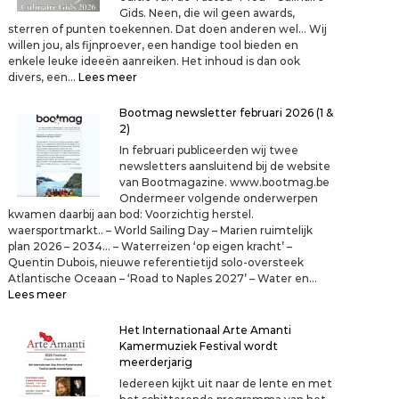
v
Gids. Neen, die wil geen awards,
o
sterren of punten toekennen. Dat doen anderen wel… Wij
o
willen jou, als fijnproever, een handige tool bieden en
r
enkele leuke ideeën aanreiken. Het inhoud is dan ook
h
:
divers, een…
Lees meer
e
O
t
n
Bootmag newsletter februari 2026 (1 &
b
t
2)
l
d
In februari publiceerden wij twee
o
e
newsletters aansluitend bij de website
e
k
van Bootmagazine. www.bootmag.be
d
n
Ondermeer volgende onderwerpen
e
u
kwamen daarbij aan bod: Voorzichtig herstel.
n
d
waersportmarkt.. – World Sailing Day – Marien ruimtelijk
?
e
plan 2026 – 2034… – Waterreizen ‘op eigen kracht’ –
n
Quentin Dubois, nieuwe referentietijd solo-oversteek
i
Atlantische Oceaan – ‘Road to Naples 2027’ – Water en…
e
:
Lees meer
u
B
w
o
Het Internationaal Arte Amanti
e
o
Kamermuziek Festival wordt
T
t
meerderjarig
a
m
s
Iedereen kijkt uit naar de lente en met
a
t