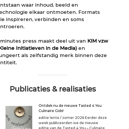
n
u
i
ntstaan waar inhoud, beeld en
g
i
j
n
echnologie elkaar ontmoeten. Formats
t
k
i
g
ie inspireren, verbinden en soms
k
e
e
a
ntroeren.
t
v
d
m
e
e
e
r
r
minutes press maakt deel uit van
KIM vzw
e
s
o
r
Kleine Initiatieven in de Media)
en
f
ungeert als zelfstandig merk binnen deze
v
o
ntiteit.
o
r
a
l
e
Publicaties & realisaties
e
n
d
Ontdek nu de nieuwe Tasted 4 You
o
Culinaire Gids!
e
k
editie lente / zomer 2026 Eerder deze
j
week publiceerden we de nieuwe
e
editie van de Tasted 4 You – Culinaire