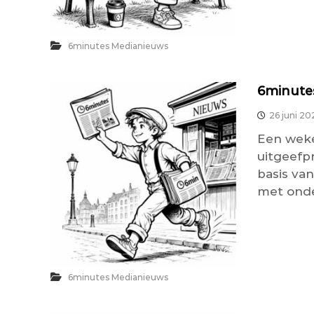
6minutes Medianieuws
6minutes
26 juni 20
Een weke
uitgeefp
basis van
met onder
6minutes Medianieuws