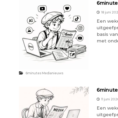
6minutes
18 juni 20
Een weke
uitgeefp
basis van
met onder
6minutes Medianieuws
6minutes
11 juni 202
Een weke
uitgeefp