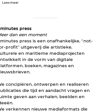
n
:
Lees meer
c
u
A
a
i
I
v
t
-
a
d
r
n
a
i
m
minutes press
g
c
a
i
h
eer dan een moment
g
n
t
a
minutes press is een onafhankelijke, “not-
g
l
z
or-profit” uitgeverij die artistieke,
e
i
i
n
j
ulturele en maritieme mediaprojecten
n
v
n
e
ntwikkelt in de vorm van digitale
o
e
s
o
n
latformen, boeken, magazines en
v
r
:
ieuwsbrieven.
o
m
n
l
a
o
s
g
o
e concipiëren, ontwerpen en realiseren
t
a
d
a
ublicaties die tijd en aandacht vragen en
z
z
a
i
uimte geven aan verhalen, beelden en
a
t
n
k
deeën.
l
e
e
a
e verkennen nieuwe mediaformats die
-
l