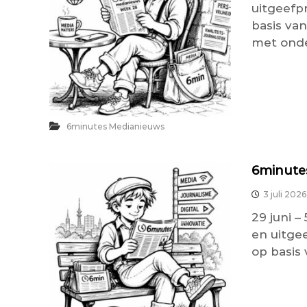
uitgeefp
basis van
met onder
6minutes Medianieuws
6minute
3 juli 2026
29 juni –
en uitge
op basis 