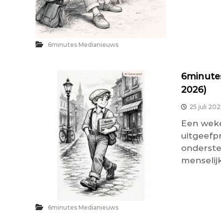
6minutes Medianieuws
6minutes
2026)
25 juli 20
Een weke
uitgeefp
onderste
menselijk
6minutes Medianieuws