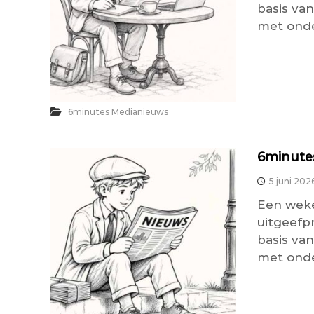
basis van
met onder
6minutes Medianieuws
6minutes
5 juni 202
Een weke
uitgeefp
basis van
met onder