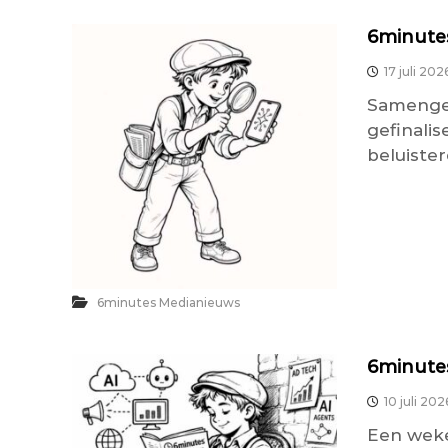
6minutes
17 juli 202
Samenges
gefinali
beluister
6minutes Medianieuws
6minutes
10 juli 202
Een weke