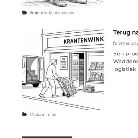
6minutes Medianieuws
Terug na
31 mei 20
Een proe
Waddenei
logistie
Media in mind