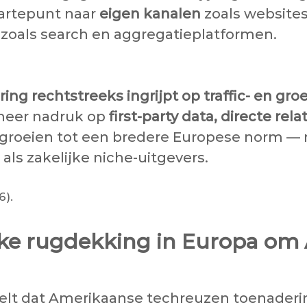
aartepunt naar
eigen kanalen
zoals websites
 zoals search en aggregatieplatformen.
ring rechtstreeks ingrijpt op traffic- en gr
meer nadruk op
first-party data, directe relat
itgroeien tot een bredere Europese norm —
 zakelijke niche-uitgevers.
6).
eke rugdekking in Europa om A
stelt dat Amerikaanse techreuzen toenader