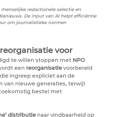
enselijke redactionele selectie en
anieuws. De input van AI helpt efficiëntie
teur om journalistieke normen
reorganisatie voor
gd te willen stoppen met
NPO
 wordt een
reorganisatie
voorbereid
die ingreep expliciet aan de
 van nieuwe generaties, terwijl
toekomstig bestel met
he’ distributie
naar vindbaarheid op