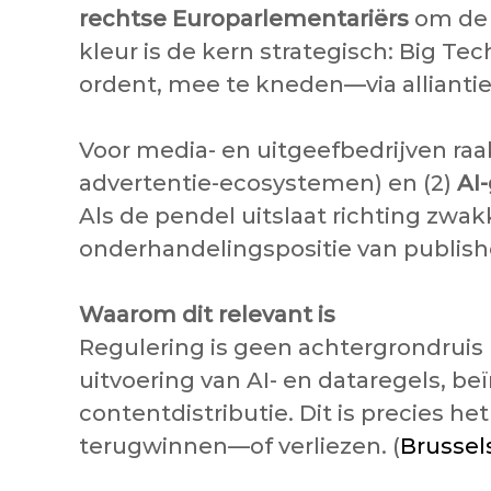
rechtse Europarlementariërs
om de 
kleur is de kern strategisch: Big T
ordent, mee te kneden—via alliantie
Voor media- en uitgeefbedrijven raak
advertentie-ecosystemen) en (2)
AI
Als de pendel uitslaat richting zwa
onderhandelingspositie van publishe
Waarom dit relevant is
Regulering is geen achtergrondrui
uitvoering van AI- en dataregels, be
contentdistributie. Dit is precies 
terugwinnen—of verliezen. (
Brussel