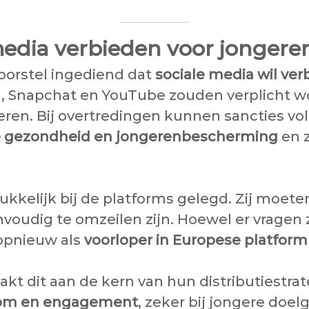
 media verbieden voor jongeren
oorstel ingediend dat
sociale media wil ver
ram, Snapchat en YouTube zouden verplicht
eren. Bij overtredingen kunnen sancties v
le gezondheid en jongerenbescherming
en 
kkelijk bij de platforms gelegd. Zij moeten
oudig te omzeilen zijn. Hoewel er vragen zi
 opnieuw als
voorloper in Europese platform
akt dit aan de kern van hun distributiestrat
room en engagement
, zeker bij jongere doel