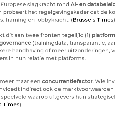
Europese slagkracht rond
AI- en databelei
ech probeert het regelgevingskader dat de 
s, framing en lobbykracht. (
Brussels Times
t dit aan twee fronten tegelijk: (1)
platfor
-governance
(trainingdata, transparantie, aa
kkere handhaving of meer uitzonderingen, v
rs in hun relatie met platforms.
s meer maar een
concurrentiefactor
. Wie in
ïnvloedt indirect ook de marktvoorwaarden v
het speelveld waarop uitgevers hun strategi
s Times
)