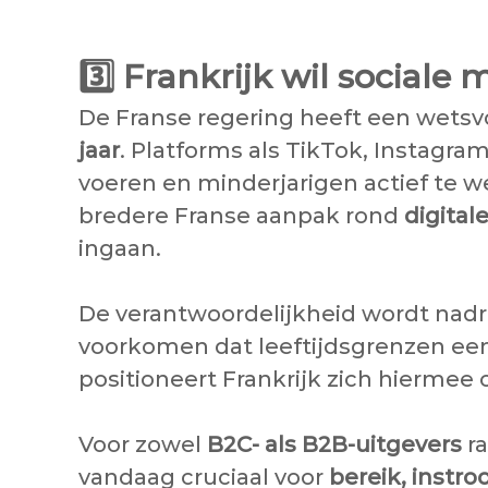
3️⃣
Frankrijk wil sociale
De Franse regering heeft een wetsv
jaar
. Platforms als TikTok, Instag
voeren en minderjarigen actief te w
bredere Franse aanpak rond
digita
ingaan.
De verantwoordelijkheid wordt nadru
voorkomen dat leeftijdsgrenzen eenv
positioneert Frankrijk zich hiermee
Voor zowel
B2C- als B2B-uitgevers
ra
vandaag cruciaal voor
bereik, inst