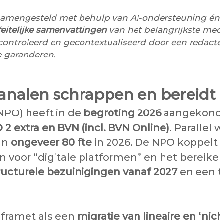
samengesteld met behulp van AI-ondersteuning én m
eitelijke samenvattingen
van het belangrijkste medi
gecontroleerd en gecontextualiseerd door een redac
 garanderen.
analen schrappen en bereidt 
PO) heeft in de
begroting 2026
aangekondi
2 extra en BVN (incl. BVN Online)
. Parallel
van
ongeveer 80 fte
in 2026. De NPO koppelt 
voor “digitale platformen” en het bereiken
ructurele bezuinigingen vanaf 2027
en een 
 framet als een
migratie van lineaire en ‘nic