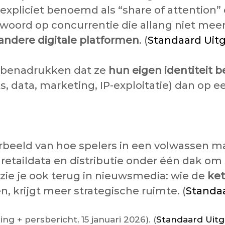
expliciet benoemd als “share of attention” 
ntwoord op concurrentie die allang niet me
andere digitale platformen
. (
Standaard Uitg
es benadrukken dat ze
hun eigen identiteit
, data, marketing, IP-exploitatie) dan op ee
orbeeld van hoe spelers in een volwassen m
, retaildata en distributie onder één dak o
 zie je ook terug in nieuwsmedia: wie de
ke
, krijgt meer strategische ruimte. (
Standaa
g + persbericht, 15 januari 2026). (
Standaard Uitg