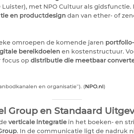
O Luister), met NPO Cultuur als gidsfunctie
tie en productdesign
dan van ether- of zen
blieke omroepen de komende jaren
portfoli
igitale bereikdoelen
en kostenstructuur. Voo
 focus op
distributie die meetbaar convert
nbodkanalen en organisatie”). (
NPO.nl
)
 Group en Standaard Uitgev
nde
verticale integratie
in het boeken- en st
Group
. In de communicatie ligt de nadruk n