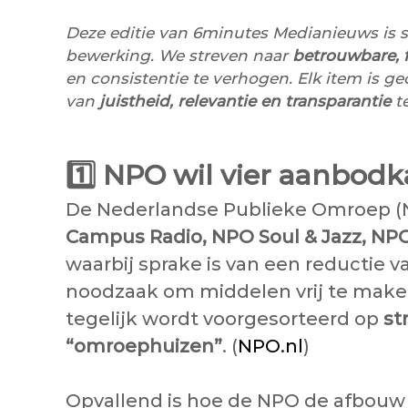
Deze editie van 6minutes Medianieuws is 
bewerking. We streven naar
betrouwbare, f
en consistentie te verhogen. Elk item is 
van
juistheid, relevantie en transparantie
te
1️⃣
NPO wil vier aanbodk
De Nederlandse Publieke Omroep (N
Campus Radio, NPO Soul & Jazz, NPO 
waarbij sprake is van een reductie 
noodzaak om middelen vrij te maken 
tegelijk wordt voorgesorteerd op
st
“omroephuizen”
. (
NPO.nl
)
Opvallend is hoe de NPO de afbouw