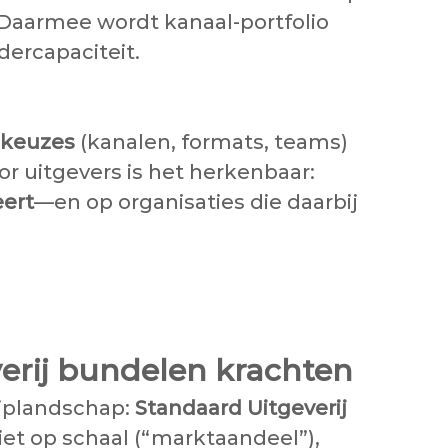
. Daarmee wordt kanaal-portfolio
dercapaciteit.
o-keuzes
(kanalen, formats, teams)
r uitgevers is het herkenbaar:
eert
—en op organisaties die daarbij
erij bundelen krachten
riplandschap:
Standaard Uitgeverij
iet op schaal (“marktaandeel”),