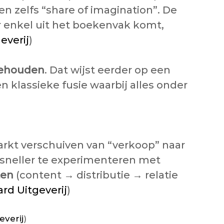
en zelfs “share of imagination”. De
er enkel uit het boekenvak komt,
everij
)
 behouden
. Dat wijst eerder op een
n klassieke fusie waarbij alles onder
arkt verschuiven van “verkoop” naar
m sneller te experimenteren met
ten
(content → distributie → relatie
rd Uitgeverij
)
everij
)