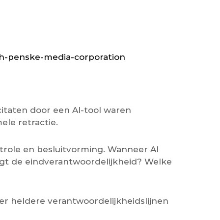
ith-penske-media-corporation
citaten door een AI-tool waren
le retractie.
ntrole en besluitvorming. Wanneer AI
raagt de eindverantwoordelijkheid? Welke
der heldere verantwoordelijkheidslijnen