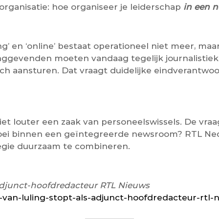
ganisatie: hoe organiseer je leiderschap
in een n
ng’ en ‘online’ bestaat operationeel niet meer, maa
nggevenden moeten vandaag tegelijk journalistieke
sch aansturen. Dat vraagt duidelijke eindverantwoo
et louter een zaak van personeelswissels. De vraag
groei binnen een geïntegreerde newsroom? RTL Ned
ategie duurzaam te combineren.
 adjunct-hoofdredacteur RTL Nieuws
s-van-luling-stopt-als-adjunct-hoofdredacteur-rtl-