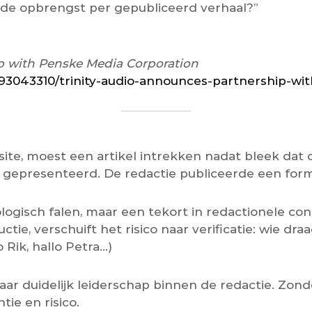
de opbrengst per gepubliceerd verhaal?”
p with Penske Media Corporation
893043310/trinity-audio-announces-partnership-w
te, moest een artikel intrekken nadat bleek dat 
gepresenteerd. De redactie publiceerde een forme
logisch falen, maar een tekort in redactionele co
tie, verschuift het risico naar verificatie: wie d
o Rik, hallo Petra…)
 maar duidelijk leiderschap binnen de redactie. Zon
tie en risico.