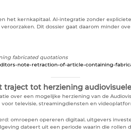
et kernkapitaal. AI-integratie zonder expliciete 
veroorzaken. Dit dossier gaat daarom minder ove
ining fabricated quotations
ditors-note-retraction-of-article-containing-fabri
traject tot herziening audiovisuele
tie over een mogelijke herziening van de Audiovis
n voor televisie, streamingdiensten en videoplatfo
erd: omroepen opereren digitaal, uitgevers invest
lgeving dateert uit een periode waarin die rollen 